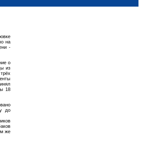
овке
ло на
ени -
ние о
ды из
 трёх
енты
ринял
ны 18
овано
у до
ников
баков
ом же