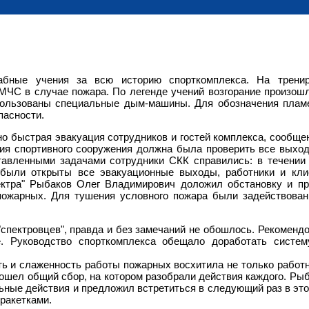
ные учения за всю историю спорткомплекса. На тренир
МЧС в случае пожара. По легенде учений возгорание произош
пользованы специальные дым-машины. Для обозначения плам
пасности.
 быстрая эвакуация сотрудников и гостей комплекса, сообще
ция спортивного сооружения должна была проверить все выхо
тавленными задачами сотрудники
СКК
справились: в течении
были открыты все эвакуационные выходы, работники и кли
пектра" Рыбаков Олег Владимирович доложил обстановку и п
 пожарных. Для тушения условного пожара были задействова
спектровцев", правда и без замечаний не обошлось. Рекоменд
. Руководство спорткомплекса обещало доработать систем
ть и слаженность работы пожарных восхитила не только работ
прошел общий сбор, на котором разобрали действия каждого. Ры
ные действия и предложил встретиться в следующий раз в эт
 ракетками.