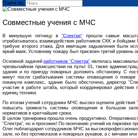
Поиск по:
Совместные учения с МЧС
В минувшую пятницу в
"Спектре"
прошли самые масштаб
отрабатывалось взаимодействия работников СКК и бойцами 
трибуне второго этажа. Для имитации задымления были ис
яркий маяк. Условному пожару был присвоен третий уровень о
Основной задачей
работников "Спектра"
являлась максимально
чрезвычайном происшествии на пульт 01, также администра
здания и по приезду пожарных доложить обстановку. С пос
минут после срабатывания системы оповещения о пожаре 
покинули комплекс, здание было обесточено, директор "С
участие в работе штаба, который координировал действия
единиц техники.
По итогам учений сотрудники МЧС высоко оценили действия "
повысить громкость системы оповещения в большом зале
нормативов в кратчайшие сроки.
В целом тренировка прошла очень продуктивно. Оперативнос
"Спектра", но и прохожих! По окончанию учений на парковке 
Олег поблагодарил сотрудников МЧС за высокопрофессиональ
зале, но без противогазов и пожарных рукавов, а с мячами или