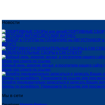
Новости
СПОРТИВНЫЕ СБОРЫ
ДЕТСКИЙ ФИТНЕС
НАБОР в
АВГУСТ
РАЗВЛЕКАТЕЛЬНЫЕ СБОРЫ в СКК СПЕКТР
Добрый день, дорогие друзья и посетители нашего сайта 
обзор про спектр по ссылке:
Успейте предварительно записаться и записать Ваших де
группы по волейболу Переходите по ссылке для просмот
Мы в сети
Developer
Maksim Portnov