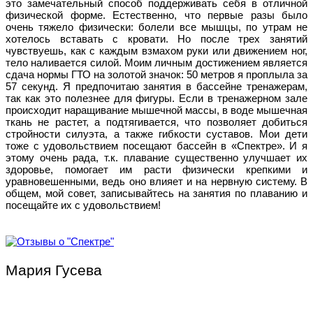
это замечательный способ поддерживать себя в отличной
физической форме. Естественно, что первые разы было
очень тяжело физически: болели все мышцы, по утрам не
хотелось вставать с кровати. Но после трех занятий
чувствуешь, как с каждым взмахом руки или движением ног,
тело наливается силой. Моим личным достижением является
сдача нормы ГТО на золотой значок: 50 метров я проплыла за
57 секунд. Я предпочитаю занятия в бассейне тренажерам,
так как это полезнее для фигуры. Если в тренажерном зале
происходит наращивание мышечной массы, в воде мышечная
ткань не растет, а подтягивается, что позволяет добиться
стройности силуэта, а также гибкости суставов. Мои дети
тоже с удовольствием посещают бассейн в «Спектре». И я
этому очень рада, т.к. плавание существенно улучшает их
здоровье, помогает им расти физически крепкими и
уравновешенными, ведь оно влияет и на нервную систему. В
общем, мой совет, записывайтесь на занятия по плаванию и
посещайте их с удовольствием!
Мария Гусева