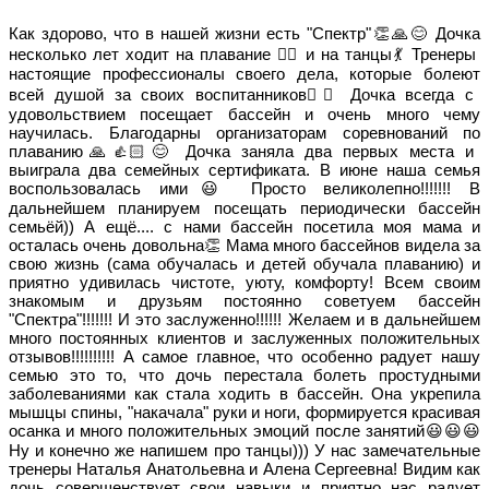
Как здорово, что в нашей жизни есть "Спектр"👏🙏😊 Дочка
несколько лет ходит на плавание 🏊‍♀️ и на танцы💃 Тренеры
настоящие профессионалы своего дела, которые болеют
всей душой за своих воспитанников👍🏻 Дочка всегда с
удовольствием посещает бассейн и очень много чему
научилась. Благодарны организаторам соревнований по
плаванию🙏👍🏻😊 Дочка заняла два первых места и
выиграла два семейных сертификата. В июне наша семья
воспользовалась ими😃 Просто великолепно!!!!!!! В
дальнейшем планируем посещать периодически бассейн
семьёй)) А ещё.... с нами бассейн посетила моя мама и
осталась очень довольна👏 Мама много бассейнов видела за
свою жизнь (сама обучалась и детей обучала плаванию) и
приятно удивилась чистоте, уюту, комфорту! Всем своим
знакомым и друзьям постоянно советуем бассейн
"Спектра"!!!!!!! И это заслуженно!!!!!! Желаем и в дальнейшем
много постоянных клиентов и заслуженных положительных
отзывов!!!!!!!!!! А самое главное, что особенно радует нашу
семью это то, что дочь перестала болеть простудными
заболеваниями как стала ходить в бассейн. Она укрепила
мышцы спины, "накачала" руки и ноги, формируется красивая
осанка и много положительных эмоций после занятий😃😃😃
Ну и конечно же напишем про танцы))) У нас замечательные
тренеры Наталья Анатольевна и Алена Сергеевна! Видим как
дочь совершенствует свои навыки и приятно нас радует