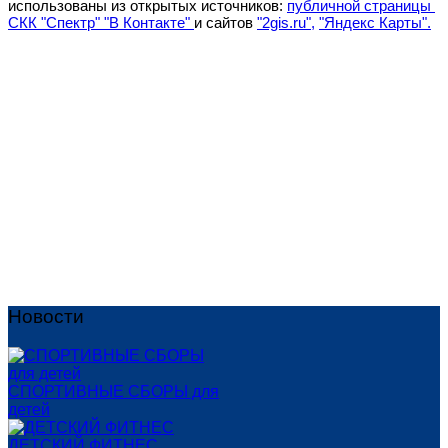
использованы из открытых источников:
публичной страницы
СКК "Спектр" "В Контакте"
и сайтов
"2gis.ru",
"Яндекс Карты".
Роль родителей в жизни спортсмена
70 кг могут выглядеть по-разному
«Спектр» — спорткомплекс номер один в
Вологде
Новости
СПОРТИВНЫЕ СБОРЫ для
детей
ДЕТСКИЙ ФИТНЕС