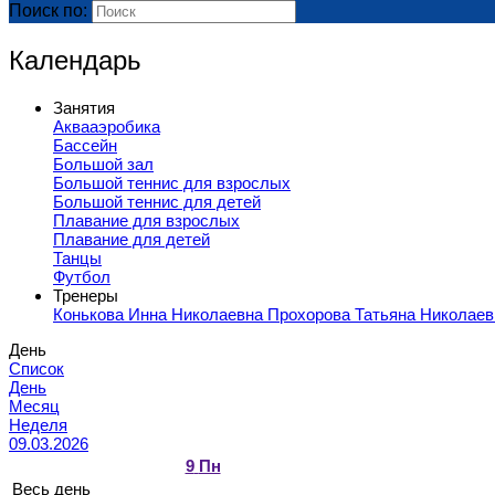
Поиск по:
Календарь
Занятия
Аквааэробика
Бассейн
Большой зал
Большой теннис для взрослых
Большой теннис для детей
Плавание для взрослых
Плавание для детей
Танцы
Футбол
Тренеры
Конькова Инна Николаевна
Прохорова Татьяна Николае
День
Список
День
Месяц
Неделя
09.03.2026
9
Пн
Весь день