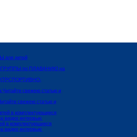
 для детей
 ГРУППЫ по ПЛАВАНИЮ на
СПОРТИВНО-
Читайте свежею статью и
тей в комплектующиеся
ра видео интервью