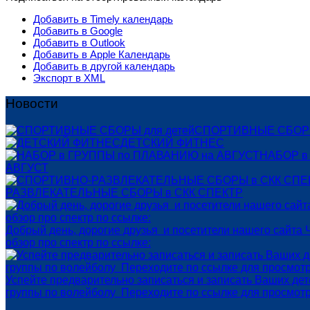
Добавить в Timely календарь
Добавить в Google
Добавить в Outlook
Добавить в Apple Календарь
Добавить в другой календарь
Экспорт в XML
Новости
СПОРТИВНЫЕ СБОРЫ
ДЕТСКИЙ ФИТНЕС
НАБОР в
АВГУСТ
РАЗВЛЕКАТЕЛЬНЫЕ СБОРЫ в СКК СПЕКТР
Добрый день, дорогие друзья и посетители нашего сайта 
обзор про спектр по ссылке:
Успейте предварительно записаться и записать Ваших де
группы по волейболу Переходите по ссылке для просмот