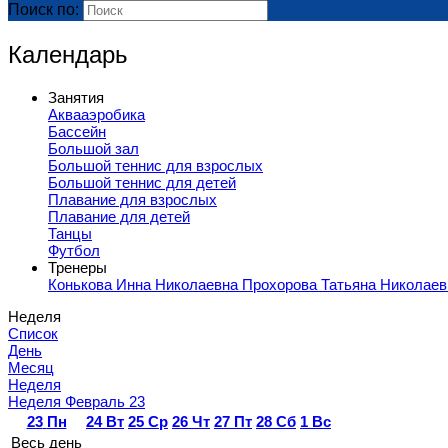
Поиск по:
Календарь
Занятия
Аквааэробика
Бассейн
Большой зал
Большой теннис для взрослых
Большой теннис для детей
Плавание для взрослых
Плавание для детей
Танцы
Футбол
Тренеры
Конькова Инна Николаевна
Прохорова Татьяна Николае
Неделя
Список
День
Месяц
Неделя
Неделя Февраль 23
23
Пн
24
Вт
25
Ср
26
Чт
27
Пт
28
Сб
1
Вс
Весь день