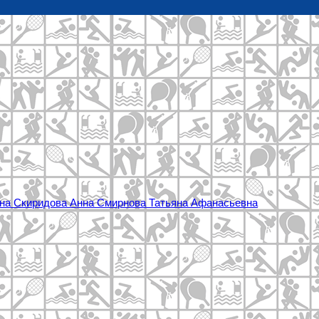
вна
Скиридова Анна
Смирнова Татьяна Афанасьевна