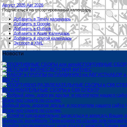
Август 2026
Авг 2026
Подписаться на отсортированный календарь
Добавить в Timely календарь
Добавить в Google
Добавить в Outlook
Добавить в Apple Календарь
Добавить в другой календарь
Экспорт в XML
Новости
СПОРТИВНЫЕ СБОРЫ
ДЕТСКИЙ ФИТНЕС
НАБОР в
АВГУСТ
РАЗВЛЕКАТЕЛЬНЫЕ СБОРЫ в СКК СПЕКТР
Добрый день, дорогие друзья и посетители нашего сайта 
обзор про спектр по ссылке:
Успейте предварительно записаться и записать Ваших де