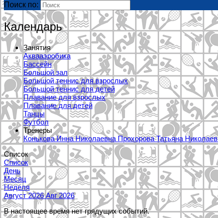
Поиск по:
Календарь
Занятия
Аквааэробика
Бассейн
Большой зал
Большой теннис для взрослых
Большой теннис для детей
Плавание для взрослых
Плавание для детей
Танцы
Футбол
Тренеры
Конькова Инна Николаевна
Прохорова Татьяна Николае
Список
Список
День
Месяц
Неделя
Август 2026
Авг 2026
В настоящее время нет грядущих событий.