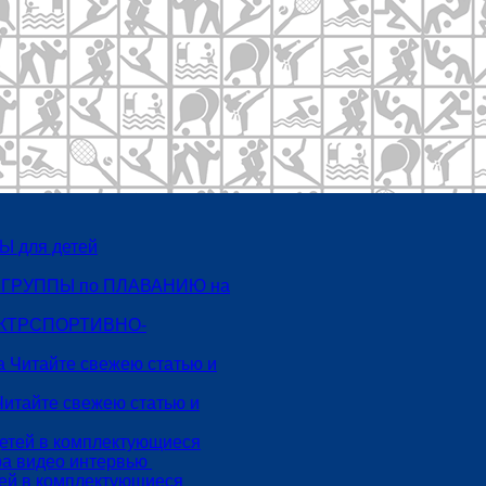
 для детей
 ГРУППЫ по ПЛАВАНИЮ на
СПОРТИВНО-
Читайте свежею статью и
тей в комплектующиеся